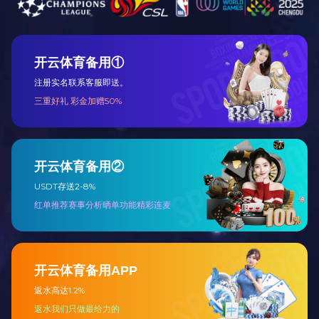
SPS等离子烧结
拉丝塔
石墨烯晶圆生长设备
热重分析炉
晶体生长炉
管式炉
单温区管式炉
多温区管式炉
转动管式炉
大管径管式炉
大管径氢气管式炉