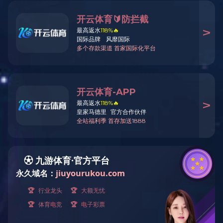
相关技术文件
公司产品目录
视频展示
实验预约
招贤纳士
按应用寻找设备
联系我们
当前位置：
九游(中国
九游网页版·官方版在线入口
真空熔炼炉
真空悬浮熔炼炉
真空电弧炉
定向凝固炉
九游(中国)