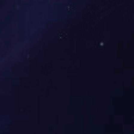
氢气炉
升降式气氛炉
气氛炉（带内胆）
防腐蚀气氛炉
CVD/PECVD/ALD
CVD系统
MOCVD/石墨烯晶圆生长
PECVD系统
ALD原子层气相沉积系统
超声波喷雾热解炉
流化床管式炉/磁场炉