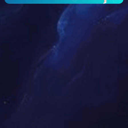
四面加热箱式炉
井式炉
升降炉
大尺寸气氛升降炉
玻璃熔块炉
自动开关门箱式炉
大尺寸箱式炉
大尺寸升降炉
气氛炉 / 氢气炉
箱式气氛炉
真空气氛炉