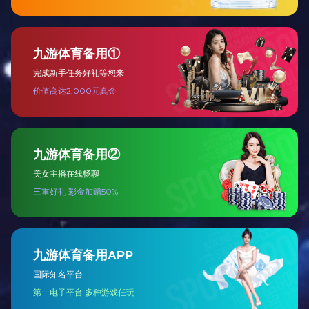
不锈钢管管式炉
立式管式炉
往复烧结炉
8通道管式炉
RTP快速升温炉/CSS
真空淬火炉
真空管式炉
箱式炉/井式炉/升降炉
--箱式炉
真空箱式炉
混合炉/箱式管式两用炉
六面加热箱式炉