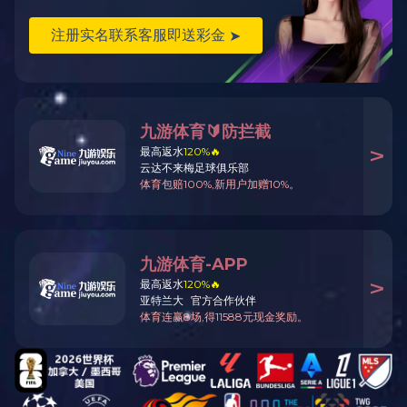
真空区熔炉
热压炉/真空蒸馏收集炉/真空烧结
炉/CSS
真空烧结炉
石墨化炉
热压炉
真空钎焊炉/真空扩散焊炉
真空升华提纯炉
雾化制粉炉
晶体生长炉/热重分析炉/SPS等离子烧
结/闪烧炉
闪烧炉/超快真空热压炉