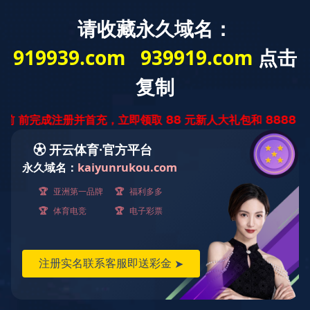
您好，欢迎光临九游网页版·官方版在线入口官网！
南京博蕴通仪器
Nanjing Boyuntong Instrument
九游(中国)
公司简介
新品推荐
成功案例
公司展示
成功案例
展会剪影
资讯下载
软件下载