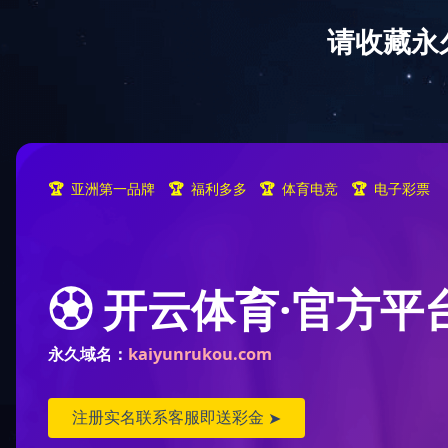
您好，欢迎光临九游网页版·官方版在线入口官网！
南京博蕴通仪器
Nanjing Boyuntong Instrument
九游(中国)
公司简介
新品推荐
成功案例
公司展示
成功案例
展会剪影
资讯下载
软件下载